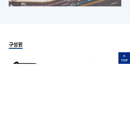
구성원
TOP
THIS IS FOR YOU!