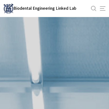
바
Biodental Engineering Linked Lab
로
가
기
메
뉴