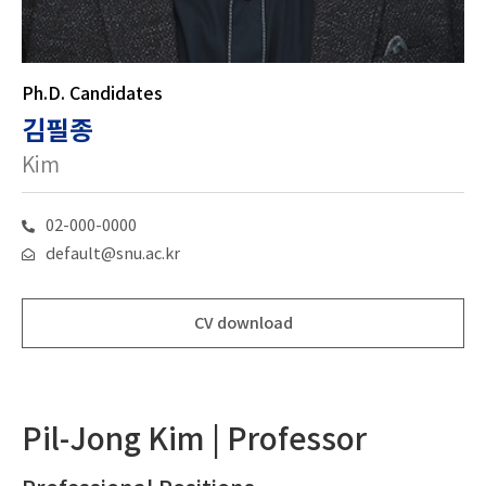
Ph.D. Candidates
김필종
Kim
02-000-0000
default@snu.ac.kr
CV download
Pil-Jong Kim | Professor