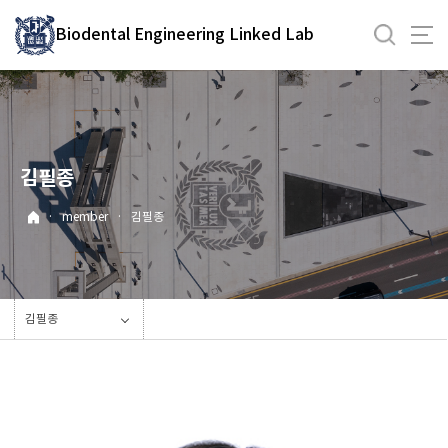
바
Biodental Engineering Linked Lab
로
가
기
메
뉴
김필종
·
member
·
김필종
김필종